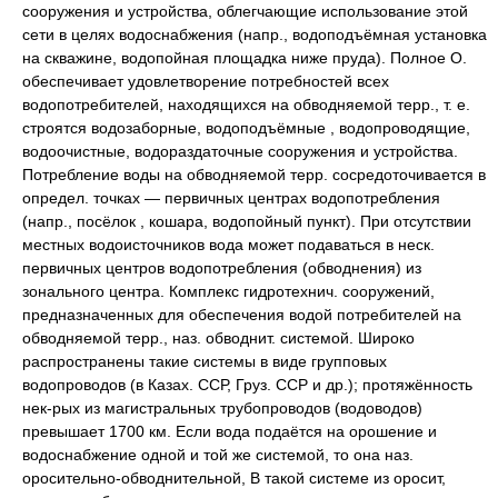
сооружения и устройства, облегчающие использование этой
сети в целях водоснабжения (напр., водоподъёмная установка
на скважине, водопойная площадка ниже пруда). Полное О.
обеспечивает удовлетворение потребностей всех
водопотребителей, находящихся на обводняемой терр., т. е.
строятся водозаборные, водоподъёмные , водопроводящие,
водоочистные, водораздаточные сооружения и устройства.
Потребление воды на обводняемой терр. сосредоточивается в
определ. точках — первичных центрах водопотребления
(напр., посёлок , кошара, водопойный пункт). При отсутствии
местных водоисточников вода может подаваться в неск.
первичных центров водопотребления (обводнения) из
зонального центра. Комплекс гидротехнич. сооружений,
предназначенных для обеспечения водой потребителей на
обводняемой терр., наз. обводнит. системой. Широко
распространены такие системы в виде групповых
водопроводов (в Казах. ССР, Груз. ССР и др.); протяжённость
нек-рых из магистральных трубопроводов (водоводов)
превышает 1700 км. Если вода подаётся на орошение и
водоснабжение одной и той же системой, то она наз.
оросительно-обводнительной, В такой системе из оросит,